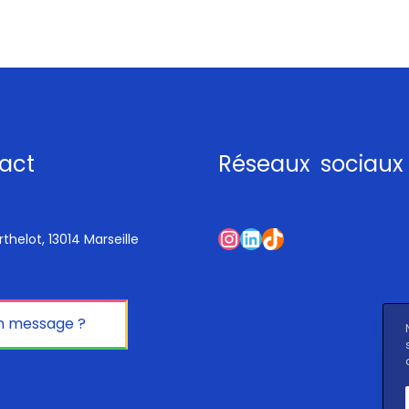
act
Réseaux sociaux
Instagram
LinkedIn
TikTok
thelot, 13014 Marseille
n message ?