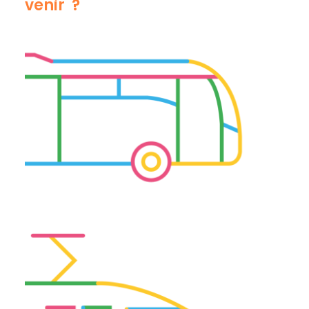
venir ?
BUS : LIGNES 28 ET 31 (ARRÊT SAINTE MARTHE PEUPLIERS)