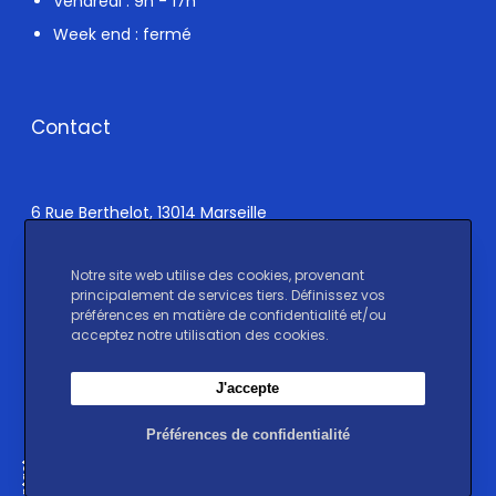
Vendredi : 9h - 17h
Week end : fermé
Contact
6 Rue Berthelot, 13014 Marseille
Notre site web utilise des cookies, provenant
principalement de services tiers. Définissez vos
Un message ?
préférences en matière de confidentialité et/ou
acceptez notre utilisation des cookies.
Réseaux sociaux
J'accepte
Préférences de confidentialité
Contact