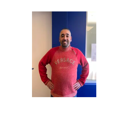
Rida
06 14 69 19 85
rida.alouane@synergiefamily.com