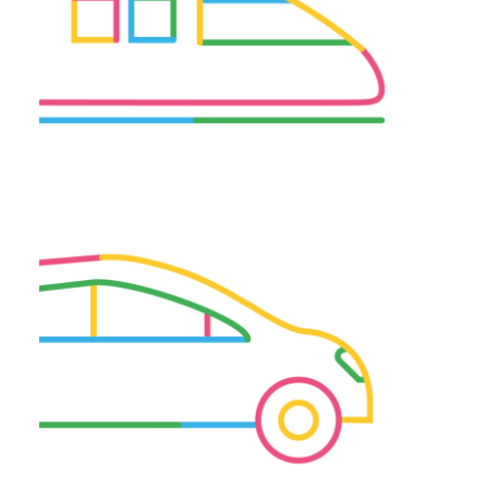
TER : À 10 MN DE LA GARE ST CHARLES (ARRÊT GARE SAINTE
MARTHE)
EN VOITURE : À PROXIMITÉ DIRECTE DES AUTOROUTES A7 ET A55