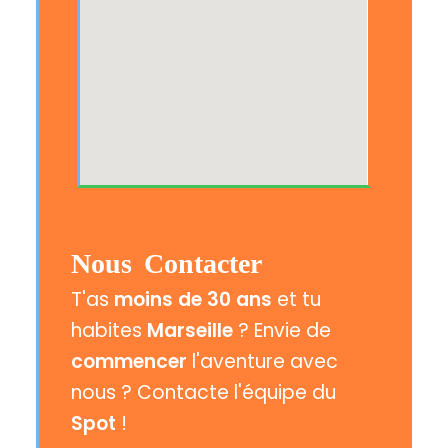
Nous Contacter
T'as
moins de 30 ans
et tu
habites
Marseille
? Envie de
commencer
l'aventure avec
nous ? Contacte l'équipe du
Spot
!