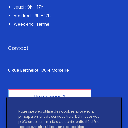
Jeudi : 9h - 17h
Vendredi : 9h - 17h
Week end : fermé
Contact
6 Rue Berthelot, 13014 Marseille
Un message ?
Notre site web utilise des cookies, provenant
Réseaux sociaux
principalement de services tiers. Définissez vos
préférences en matière de confidentialité et/ou
acceptez notre utilisation des cookies.