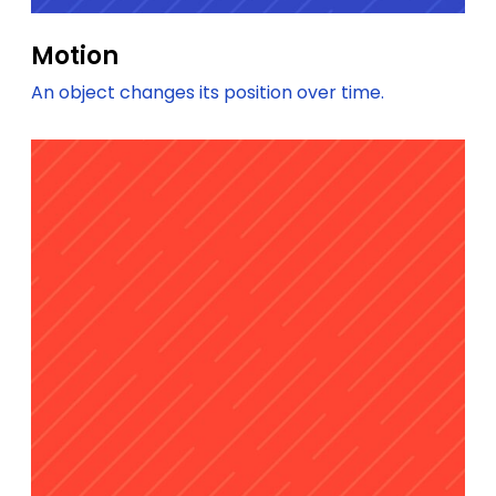
Motion
An object changes its position over time.
P
r
e
m
i
u
m
Q
u
a
l
i
t