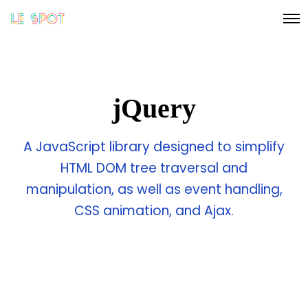
O
p
e
n
M
e
n
u
jQuery
A JavaScript library designed to simplify
HTML DOM tree traversal and
manipulation, as well as event handling,
CSS animation, and Ajax.