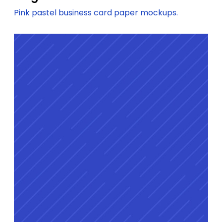
Pink pastel business card paper mockups.
M
o
t
i
o
n