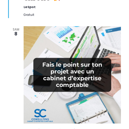
v
a
LeSpot
n
t
Gratuit
SAM
8